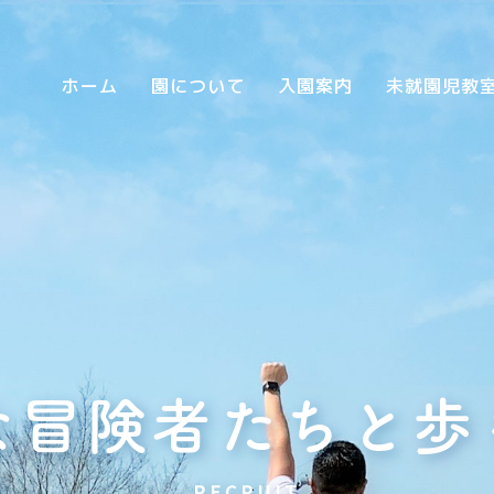
ホーム
園について
入園案内
未就園児教
な冒険者たちと
歩
RECRUIT