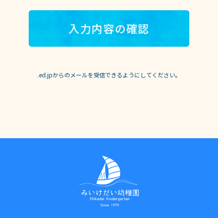
■応募情報の利用
手続きに必要な範囲で利用し、法令で定められる場合、安
全管理処置を講じた委託先に業務委託をする場合をのぞ
き、ご本人の同意なく、第三者に提供したり、他の目的で
は利用することはありません。
また、応募情報が、当社が独自に開発、制作、検討などを
行っている未発表の企画、コンテンツ、デザイン、アイデ
ア等と偶然に類似する可能性がございますが、その場合に
.ed.jpからのメールを受信できるようにしてください。
も、当社が代償などの支払いを含め、いかなる責任をも負
わないことをご了承ください。
■お問い合わせ先
応募情報、個人情報に関するお問い合わせは下記までご連
絡ください。
お問い合わせ先：学校法人宝泉学園 みいけだい幼稚園
072-299-7123